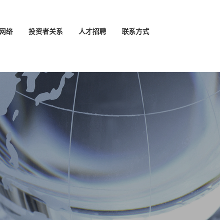
网络
投资者关系
人才招聘
联系方式
中文版
ENGLISH