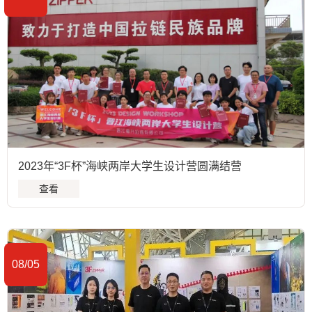
2023年“3F杯”海峡两岸大学生设计营圆满结营
查看
08/05