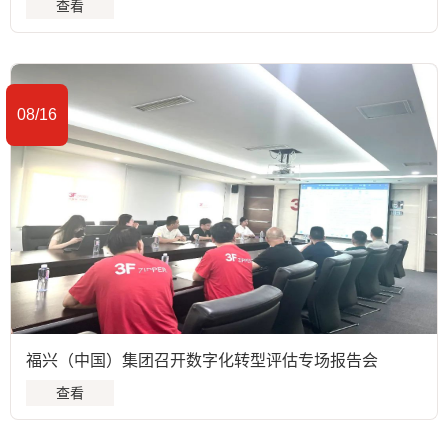
查看
08/16
福兴（中国）集团召开数字化转型评估专场报告会
查看