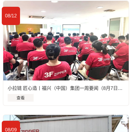
08/12
小拉链 匠心造丨福兴（中国）集团一周要闻（8月7日至8月11日）
查看
08/09