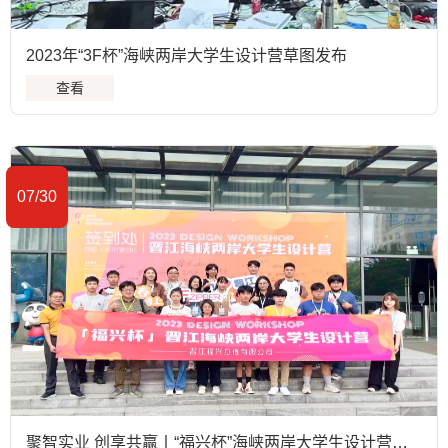
2023年“3F杯”海峡两岸大学生设计营草图发布
查看
07/30
聚智实业 创享共赢丨“福兴杯”海峡两岸大学生设计营来啦