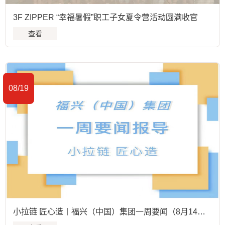
3F ZIPPER “幸福暑假”职工子女夏令营活动圆满收官
查看
08/19
小拉链 匠心造丨福兴（中国）集团一周要闻（8月14日至8月18日）