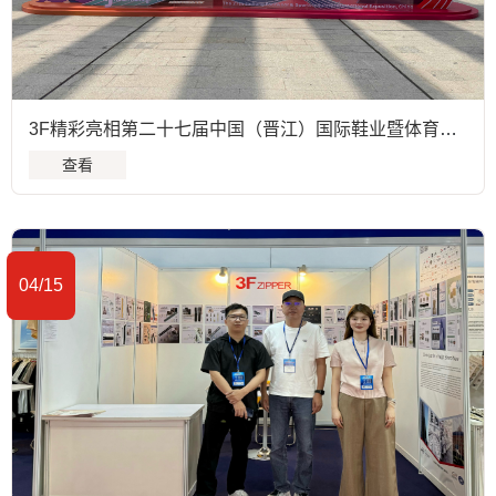
3F精彩亮相第二十七届中国（晋江）国际鞋业暨体育产业博览会
查看
04/15