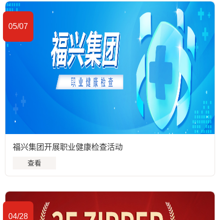
05/07
福兴集团开展职业健康检查活动
查看
04/28