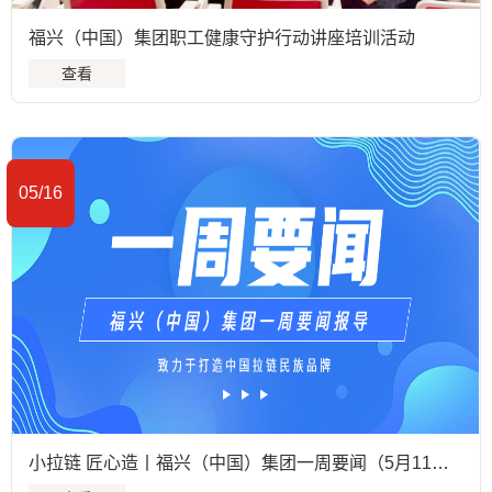
福兴（中国）集团职工健康守护行动讲座培训活动
查看
05/16
小拉链 匠心造丨福兴（中国）集团一周要闻（5月11日-16日）