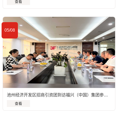
查看
05/08
池州经济开发区招商引资团到访福兴（中国）集团参观考察
查看