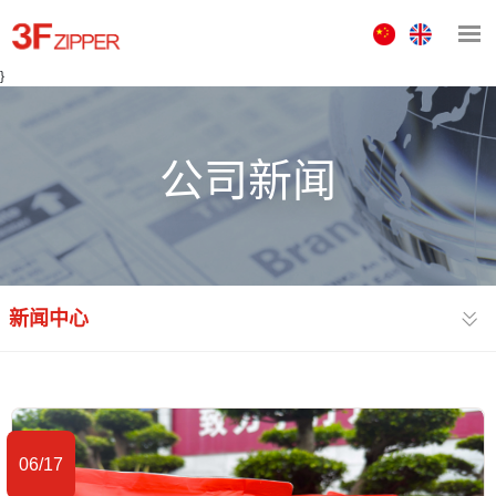
中
ENGLISH
文
}
版
公司新闻
新闻中心
06/17