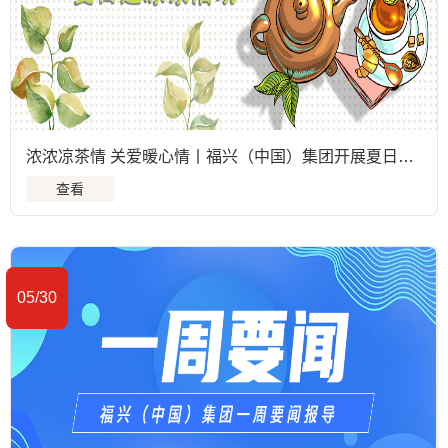
浓浓凉茶情 关爱暖心情丨福兴（中国）集团开展夏日送凉茶活动
查看
05/30