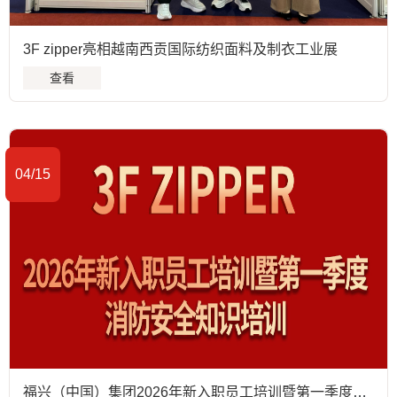
3F zipper亮相越南西贡国际纺织面料及制衣工业展
查看
04/15
福兴（中国）集团2026年新入职员工培训暨第一季度消防安全知识培训