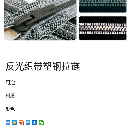
反光织带塑钢拉链
用途：
材质：
颜色：