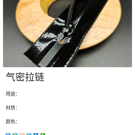
气密拉链
用途：
材质：
颜色：