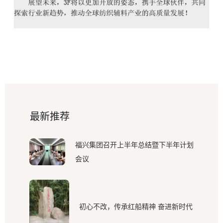
最新推荐
福兴集团召开上半年总结暨下半年计划
会议
初心不改，传承红船精神 奋进新时代