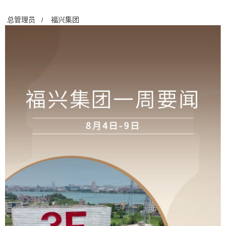
总管理员
福兴集团
/