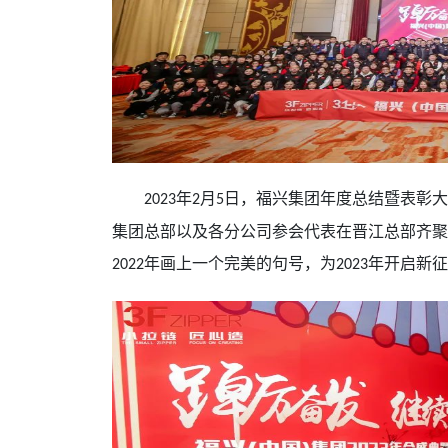
年
月
日，福兴集团年度总结暨表彰大
2023
2
5
集团总部以及各分公司参会代表在晋江总部齐聚
年画上一个完美的句号，为
年开启新征
2022
2023