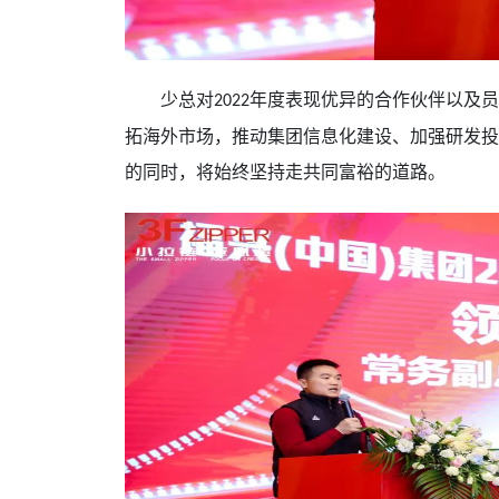
少总对
年度表现优异的合作伙伴以及员
2022
拓海外市场，推动集团信息化建设、加强研发投
的同时，将始终坚持走共同富裕的道路。