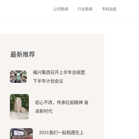
公司新闻
行业新闻
专利动态
最新推荐
福兴集团召开上半年总结暨
下半年计划会议
初心不改，传承红船精神 奋
进新时代
2021我们一起相遇在上