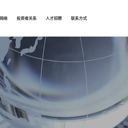
网络
投资者关系
人才招聘
联系方式
中文版
ENGLISH