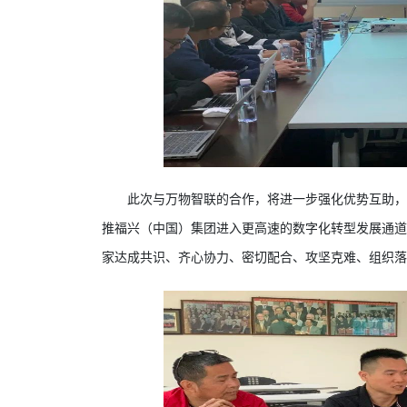
此次与万物智联的合作，将进一步强化优势互助，
推福兴（中国）集团进入更高速的数字化转型发展通道
家达成共识、齐心协力、密切配合、攻坚克难、组织落