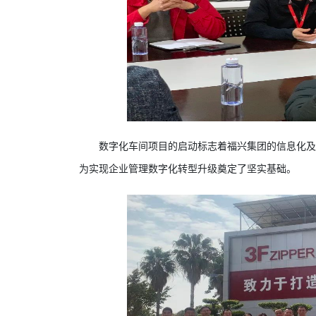
数字化车间项目的启动标志着福兴集团的信息化及
为实现企业管理数字化转型升级奠定了坚实基础。