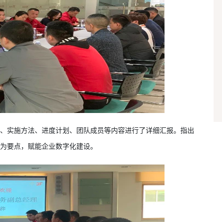
、实施方法、进度计划、团队成员等内容进行了详细汇报。指出
为要点，赋能企业数字化建设。