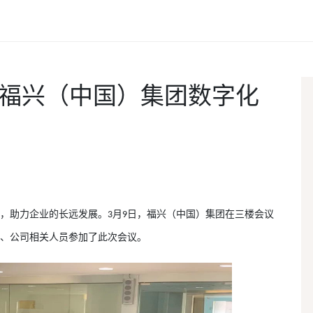
 |福兴（中国）集团数字化
，助力企业的长远发展。
月
日，福兴（中国）集团在三楼会议
3
9
、公司相关人员参加了此次会议。