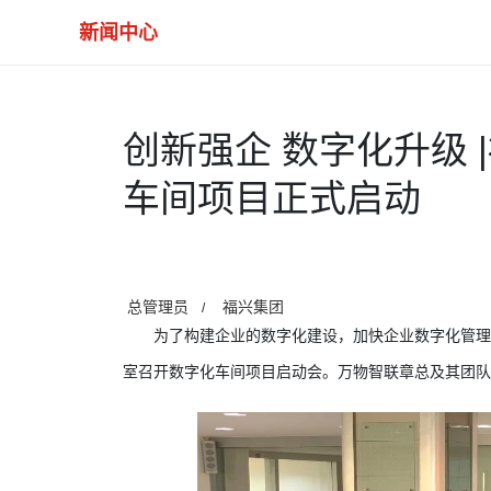
新闻中心
创新强企 数字化升级
车间项目正式启动
总管理员
福兴集团
/
为了构建企业的数字化建设，加快企业数字化管理
室召开数字化车间项目启动会。万物智联章总及其团队