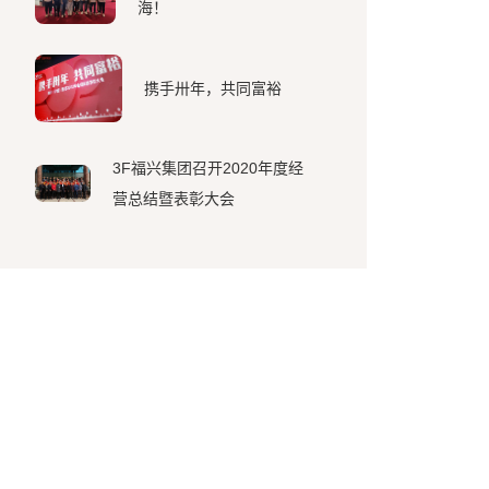
海！
携手卅年，共同富裕
3F福兴集团召开2020年度经
营总结暨表彰大会