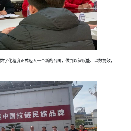
数字化程度正式迈入一个新的台阶，做到以智赋能、以数提效，