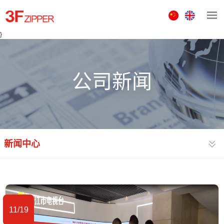
中
ENGLISH
文
}
版
公司新闻
新闻中心
11/19