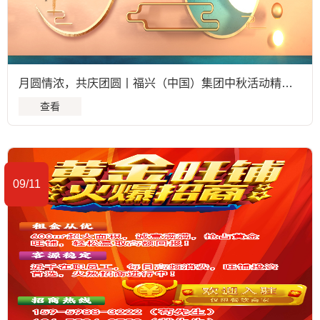
月圆情浓，共庆团圆丨福兴（中国）集团中秋活动精彩纷呈
查看
09/11